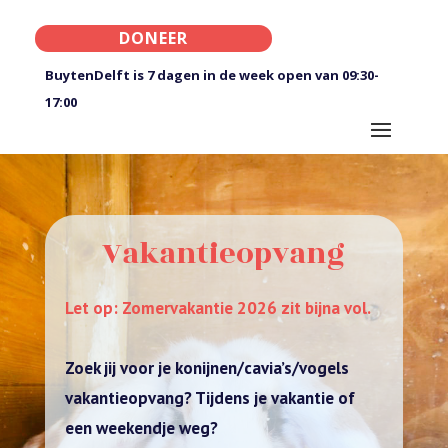
DONEER
BuytenDelft is 7 dagen in de week open van 09:30-
17:00
Vakantieopvang
Let op: Zomervakantie 2026 zit bijna vol.
Zoek jij voor je konijnen/cavia’s/vogels
vakantieopvang? Tijdens je vakantie of
een weekendje weg?