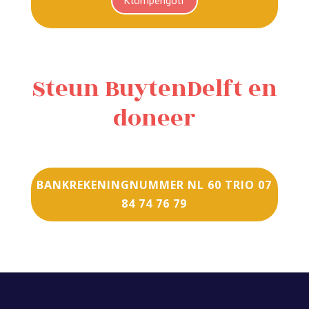
Steun BuytenDelft en
doneer
BANKREKENINGNUMMER NL 60 TRIO 07
84 74 76 79