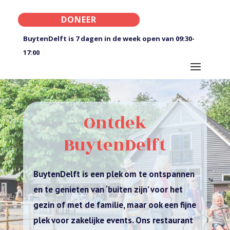
DONEER
BuytenDelft is 7 dagen in de week open van 09:30-
17:00
Ontdek
BuytenDelft
BuytenDelft is een plek om te ontspannen
en te genieten van ‘buiten zijn’ voor het
gezin of met de familie, maar ook een fijne
plek voor zakelijke events. Ons restaurant