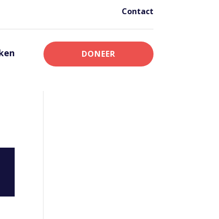
Contact
nken
DONEER