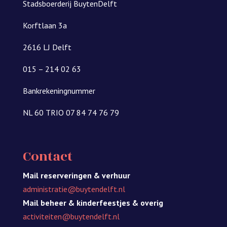
Stadsboerderij BuytenDelft
Korftlaan 3a
2616 LJ Delft
015 – 214 02 63
Bankrekeningnummer
NL 60 TRIO 07 84 74 76 79
Contact
Mail reserveringen & verhuur
administratie@buytendelft.nl
Mail beheer & kinderfeestjes
& overig
activiteiten@buytendelft.nl